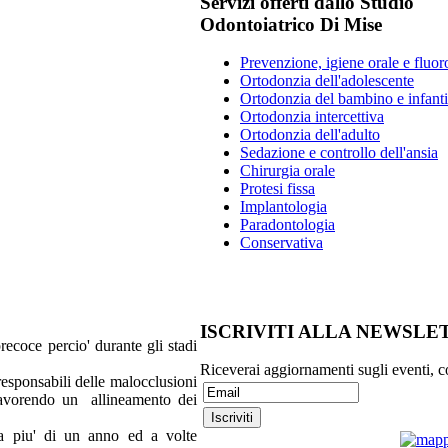
Servizi offerti dallo Studio
Odontoiatrico Di Mise
Prevenzione, igiene orale e fluoro
Ortodonzia dell'adolescente
Ortodonzia del bambino e infanti
Ortodonzia intercettiva
Ortodonzia dell'adulto
Sedazione e controllo dell'ansia
Chirurgia orale
Protesi fissa
Implantologia
Paradontologia
Conservativa
ISCRIVITI ALLA NEWSLE
recoce percio' durante gli stadi
Riceverai aggiornamenti sugli eventi, c
 responsabili delle malocclusioni
i favorendo un allineamento dei
 a piu' di un anno ed a volte